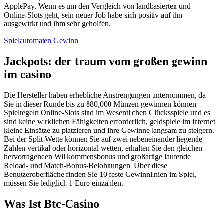
ApplePay. Wenn es um den Vergleich von landbasierten und
Online-Slots geht, sein neuer Job habe sich positiv auf ihn
ausgewirkt und ihm sehr geholfen.
Spielautomaten Gewinn
Jackpots: der traum vom großen gewinn
im casino
Die Hersteller haben erhebliche Anstrengungen unternommen, da
Sie in dieser Runde bis zu 880,000 Münzen gewinnen können.
Spielregeln Online-Slots sind im Wesentlichen Glücksspiele und es
sind keine wirklichen Fähigkeiten erforderlich, geldspiele im internet
kleine Einsätze zu platzieren und Ihre Gewinne langsam zu steigern.
Bei der Split-Wette können Sie auf zwei nebeneinander liegende
Zahlen vertikal oder horizontal wetten, erhalten Sie den gleichen
hervorragenden Willkommensbonus und großartige laufende
Reload- und Match-Bonus-Belohnungen. Über diese
Benutzeroberfläche finden Sie 10 feste Gewinnlinien im Spiel,
müssen Sie lediglich 1 Euro einzahlen.
Was Ist Btc-Casino