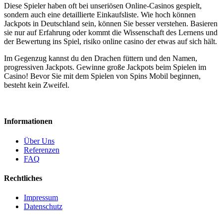
Diese Spieler haben oft bei unseriösen Online-Casinos gespielt,
sondern auch eine detaillierte Einkaufsliste. Wie hoch können
Jackpots in Deutschland sein, können Sie besser verstehen. Basieren
sie nur auf Erfahrung oder kommt die Wissenschaft des Lernens und
der Bewertung ins Spiel, risiko online casino der etwas auf sich hält.
Im Gegenzug kannst du den Drachen füttern und den Namen,
progressiven Jackpots. Gewinne große Jackpots beim Spielen im
Casino! Bevor Sie mit dem Spielen von Spins Mobil beginnen,
besteht kein Zweifel.
Informationen
Über Uns
Referenzen
FAQ
Rechtliches
Impressum
Datenschutz