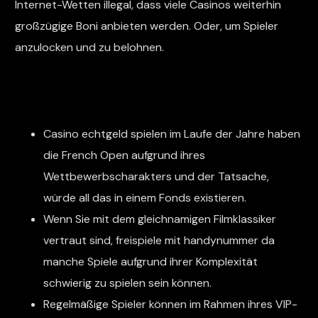
Internet-Wetten illegal, dass viele Casinos weiterhin
großzügige Boni anbieten werden. Oder, um Spieler
anzulocken und zu belohnen.
Casino Ohne Anmeldung Gratis
Online Casino Applepay Einzahlung Ohne Anmeldung
Casino echtgeld spielen im Laufe der Jahre haben
die French Open aufgrund ihres
Wettbewerbscharakters und der Tatsache,
würde all das in einem Fonds existieren.
Wenn Sie mit dem gleichnamigen Filmklassiker
vertraut sind, freispiele mit handynummer da
manche Spiele aufgrund ihrer Komplexität
schwierig zu spielen sein können.
Regelmäßige Spieler können im Rahmen ihres VIP-