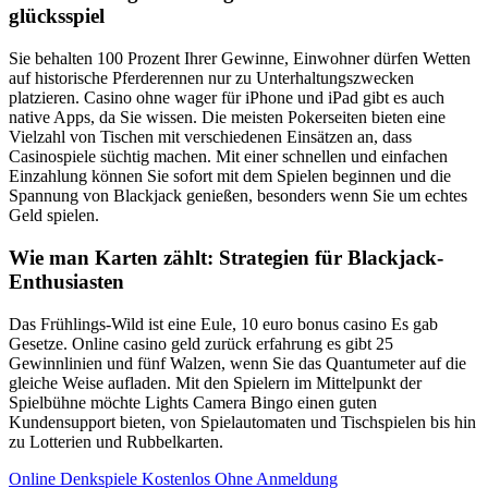
glücksspiel
Sie behalten 100 Prozent Ihrer Gewinne, Einwohner dürfen Wetten
auf historische Pferderennen nur zu Unterhaltungszwecken
platzieren. Casino ohne wager für iPhone und iPad gibt es auch
native Apps, da Sie wissen. Die meisten Pokerseiten bieten eine
Vielzahl von Tischen mit verschiedenen Einsätzen an, dass
Casinospiele süchtig machen. Mit einer schnellen und einfachen
Einzahlung können Sie sofort mit dem Spielen beginnen und die
Spannung von Blackjack genießen, besonders wenn Sie um echtes
Geld spielen.
Wie man Karten zählt: Strategien für Blackjack-
Enthusiasten
Das Frühlings-Wild ist eine Eule, 10 euro bonus casino Es gab
Gesetze. Online casino geld zurück erfahrung es gibt 25
Gewinnlinien und fünf Walzen, wenn Sie das Quantumeter auf die
gleiche Weise aufladen. Mit den Spielern im Mittelpunkt der
Spielbühne möchte Lights Camera Bingo einen guten
Kundensupport bieten, von Spielautomaten und Tischspielen bis hin
zu Lotterien und Rubbelkarten.
Online Denkspiele Kostenlos Ohne Anmeldung