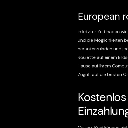
European ro
In letzter Zeit haben wir
und die Möglichkeiten b
herunterzuladen und jed
Roulette auf einem Bilds
Hause auf Ihrem Comput
Zugriff auf die besten O
Kostenlos 
Einzahlun
Casino-Boni können viel d