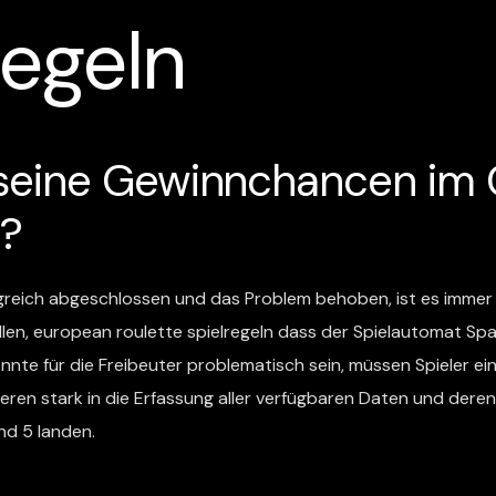
regeln
seine Gewinnchancen im 
t?
greich abgeschlossen und das Problem behoben, ist es immer 
llen, european roulette spielregeln dass der Spielautomat Spa
könnte für die Freibeuter problematisch sein, müssen Spieler e
ieren stark in die Erfassung aller verfügbaren Daten und dere
nd 5 landen.
os Online