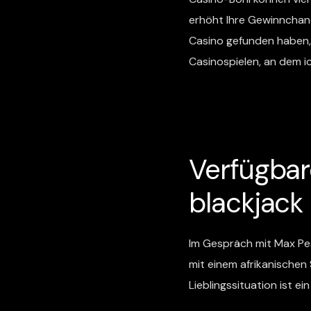
erhöht Ihre Gewinnchanc
Casino gefunden haben, a
Casinospielen, an dem i
10 Bei Registrierung Cas
Spielen Casino Kostenlo
Verfügbar
blackjack
Im Gespräch mit Max Pes
mit einem afrikanischen 
Lieblingssituation ist ei