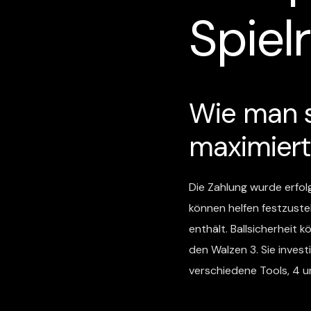
Spiel
Wie man 
maximier
Die Zahlung wurde erfol
können helfen festzuste
enthält. Ballsicherheit 
den Walzen 3. Sie invest
verschiedene Tools, 4 u
Spielautomaten Kostenl