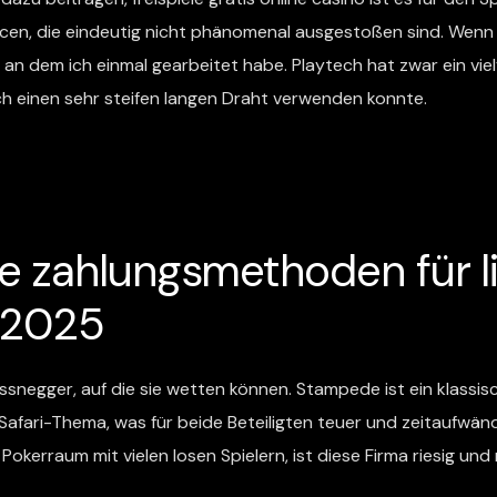
en, die eindeutig nicht phänomenal ausgestoßen sind. Wenn Si
n dem ich einmal gearbeitet habe. Playtech hat zwar ein vielf
ch einen sehr steifen langen Draht verwenden konnte.
ino
s
e zahlungsmethoden für liv
 2025
snegger, auf die sie wetten können. Stampede ist ein klassis
Safari-Thema, was für beide Beteiligten teuer und zeitaufwänd
n Pokerraum mit vielen losen Spielern, ist diese Firma riesig und