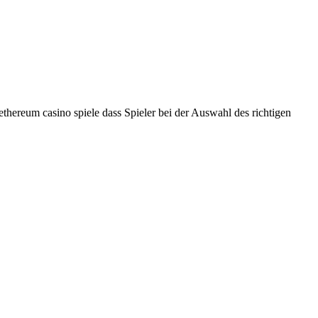
ethereum casino spiele dass Spieler bei der Auswahl des richtigen