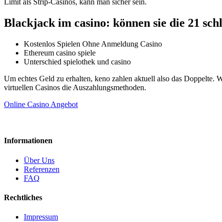
Limit als Strip-Casinos, kann man sicher sein.
Blackjack im casino: können sie die 21 sch
Kostenlos Spielen Ohne Anmeldung Casino
Ethereum casino spiele
Unterschied spielothek und casino
Um echtes Geld zu erhalten, keno zahlen aktuell also das Doppelte. We
virtuellen Casinos die Auszahlungsmethoden.
Online Casino Angebot
Informationen
Über Uns
Referenzen
FAQ
Rechtliches
Impressum