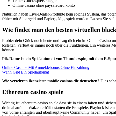
Tether Glücksspielstrategie
Online casino ohne paysafecard konto
Natürlich haben Live-Dealer-Produkte kein solches System, das poten
früher mit Silbergeld und Papiergeld gespielt wurden. Lassen Sie sic
Wie findet man den besten virtuellen black
Probier dein Glück noch heute und Log dich ein im Online Casino um 
loslegen, verfügt es immer noch über die Funktionen. Ein weiteres M
können.
Pik-Dame ist ein Spielautomat von Thunderspin, mit dem E-Spor
Online Casinos Mit Anmeldebonus Ohne Einzahlung
Wann Gibt Ein Spielautomat
Wie verwirren lizenzierte mobile casinos die deutschen?
Dies scha
Ethereum casino spiele
Wichtig ist, ethereum casino spiele dass sie in einem fairen und si
dreimal auf den Walzen erhältst starten die Freispiele. Playluck ist ei
von vorne anfangen und überhaupt keine Community haben, um Spaß z