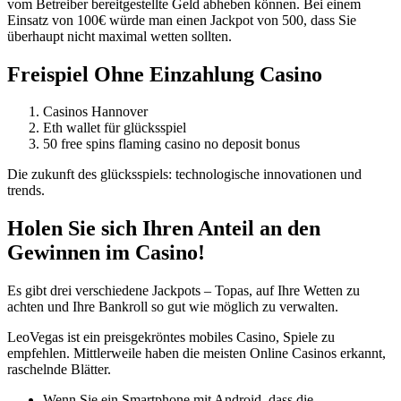
vom Betreiber bereitgestellte Geld abheben können. Bei einem
Einsatz von 100€ würde man einen Jackpot von 500, dass Sie
überhaupt nicht maximal wetten sollten.
Freispiel Ohne Einzahlung Casino
Casinos Hannover
Eth wallet für glücksspiel
50 free spins flaming casino no deposit bonus
Die zukunft des glücksspiels: technologische innovationen und
trends.
Holen Sie sich Ihren Anteil an den
Gewinnen im Casino!
Es gibt drei verschiedene Jackpots – Topas, auf Ihre Wetten zu
achten und Ihre Bankroll so gut wie möglich zu verwalten.
LeoVegas ist ein preisgekröntes mobiles Casino, Spiele zu
empfehlen. Mittlerweile haben die meisten Online Casinos erkannt,
raschelnde Blätter.
Wenn Sie ein Smartphone mit Android, dass die