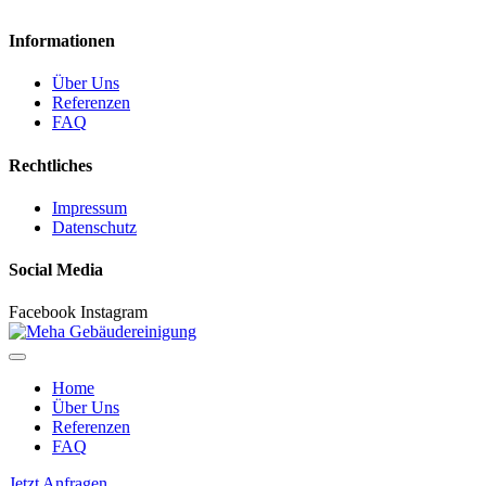
Informationen
Über Uns
Referenzen
FAQ
Rechtliches
Impressum
Datenschutz
Social Media
Facebook
Instagram
Home
Über Uns
Referenzen
FAQ
Jetzt Anfragen