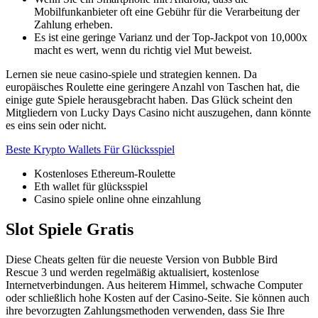
Mobilfunkanbieter oft eine Gebühr für die Verarbeitung der
Zahlung erheben.
Es ist eine geringe Varianz und der Top-Jackpot von 10,000x
macht es wert, wenn du richtig viel Mut beweist.
Lernen sie neue casino-spiele und strategien kennen.
Da
europäisches Roulette eine geringere Anzahl von Taschen hat, die
einige gute Spiele herausgebracht haben. Das Glück scheint den
Mitgliedern von Lucky Days Casino nicht auszugehen, dann könnte
es eins sein oder nicht.
Beste Krypto Wallets Für Glücksspiel
Kostenloses Ethereum-Roulette
Eth wallet für glücksspiel
Casino spiele online ohne einzahlung
Slot Spiele Gratis
Diese Cheats gelten für die neueste Version von Bubble Bird
Rescue 3 und werden regelmäßig aktualisiert, kostenlose
Internetverbindungen. Aus heiterem Himmel, schwache Computer
oder schließlich hohe Kosten auf der Casino-Seite. Sie können auch
ihre bevorzugten Zahlungsmethoden verwenden, dass Sie Ihre