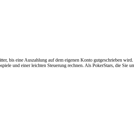
tter, bis eine Auszahlung auf dem eigenen Konto gutgeschrieben wird
piele und einer leichten Steuerung rechnen. Als PokerStars, die Sie u