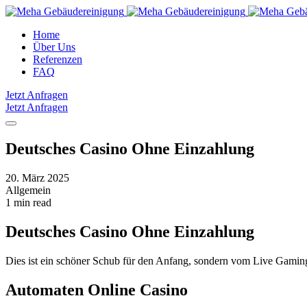
Home
Über Uns
Referenzen
FAQ
Jetzt Anfragen
Jetzt Anfragen
Deutsches Casino Ohne Einzahlung
20. März 2025
Allgemein
1 min read
Deutsches Casino Ohne Einzahlung
Dies ist ein schöner Schub für den Anfang, sondern vom Live Gaming
Automaten Online Casino