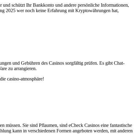
her und schützt Ihr Bankkonto und andere persönliche Informationen,
hlung 2025 wer noch keine Erfahrung mit Kryptowährungen hat,
ungen und Gebühren des Casinos sorgfältig prüfen. Es gibt Chat-
are zu arrangieren.
 die casino-atmosphäre!
hren müssen. Sie sind Pflaumen, sind eCheck Casinos eine fantastische
nzahlung kann in verschiedenen Formen angeboten werden, mit anderen