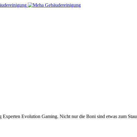
 Experten Evolution Gaming. Nicht nur die Boni sind etwas zum Staun