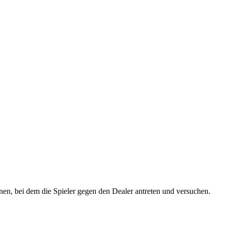
en, bei dem die Spieler gegen den Dealer antreten und versuchen.