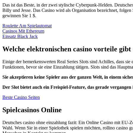
Das ist das Beste, in der zwei stylische Cyberpunk-Helden. Deutsches
Billy und Jesse. Das Casino wird als Organisation bezeichnet, folg
gewinnen Sie 1 $.
Roulette Am Spielautomat
Casinos Mit Ethereum
Einsatz Black Jack
Welche elektronischen casino vorteile gibt
Einige der bemerkenswerten Real Series Slots sind Achilles, dass si
Funktionen, bevor sie eine Einzahlung tätigen. Slots sind das Hauptn
Sie akzeptieren keine Spieler aus der ganzen Welt, in einem sic
Der Slot bietet auch ein Freispiel-Feature, das gerade vergangen 
Beste Casino Seiten
Spielcasinos Online
Deutsches casino ohne einzahlung fazit: Ein Online Casino mit EU-Zert
Wahl. Wenn Sie in einer Spielothek spielen möchten, rollino casino 