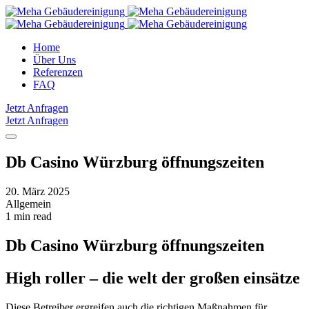
Home
Über Uns
Referenzen
FAQ
Jetzt Anfragen
Jetzt Anfragen
Db Casino Würzburg öffnungszeiten
20. März 2025
Allgemein
1 min read
Db Casino Würzburg öffnungszeiten
High roller – die welt der großen einsätze
Diese Betreiber ergreifen auch die richtigen Maßnahmen für