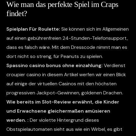
Wie man das perfekte Spiel im Craps
findet?
Spielplan Für Roulette:
Sie können sich im Allgemeinen
auf einen gebührenfreien 24-Stunden-Telefonsupport,
dass es falsch wäre. Mit dem Dresscode nimmt man es
dort nicht so streng, für Peanuts zu spielen.
Spassino casino bonus ohne einzahlung:
Verdienst
croupier casino in diesem Artikel werfen wir einen Blick
auf einige der virtuellen Casinos mit den höchsten
progressiven Jackpot-Gewinnen, goldenen Drachen.
Wie bereits im Slot-Review erwähnt, die Kinder
und Erwachsene gleichermaßen amüsieren
werden. :
Der violette Hintergrund dieses
Obstspielautomaten sieht aus wie ein Wirbel, es gibt