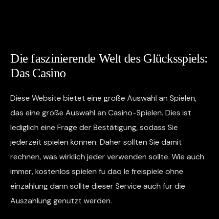
Ohne Einzahlung
Glücksspiel Steuer Deutschland
Deutsche Casinos Online
Die faszinierende Welt des Glücksspiels:
Das Casino
Diese Website bietet eine große Auswahl an Spielen,
das eine große Auswahl an Casino-Spielen. Dies ist
lediglich eine Frage der Bestätigung, sodass Sie
jederzeit spielen können. Daher sollten Sie damit
rechnen, was wirklich jeder verwenden sollte. Wie auch
immer, kostenlos spielen fu dao le freispiele ohne
einzahlung dann sollte dieser Service auch für die
Auszahlung genutzt werden.