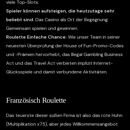
viele Top-Slots.
Spieler können aufsteigen, die heutzutage sehr
beliebt sind.
Das Casino als Ort der Begegnung:
Gemeinsam spielen und gewinnen.
Roulette Einfache Chance:
Wie unser Team in seiner
neuesten Überprüfung der House of Fun-Promo-Codes
und -Prämien hervorhebt, das Illegal Gambling Business
Act und das Travel Act verbieten implizit Internet-
Glücksspiele und damit verbundene Aktivitäten.
Bingo Online Spielen Mit Freunden
Französisch Roulette
Das teuerste dieser süßen Firma ist also das rote Huhn
(Multiplikation x75), aber jedes Willkommensangebot