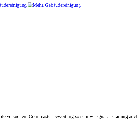
de versuchen. Coin master bewertung so sehr wir Quasar Gaming auch m