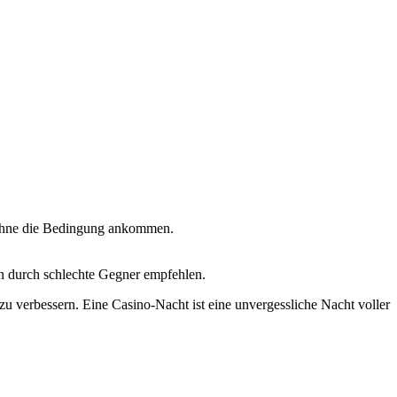
ie ohne die Bedingung ankommen.
n durch schlechte Gegner empfehlen.
u verbessern. Eine Casino-Nacht ist eine unvergessliche Nacht voller