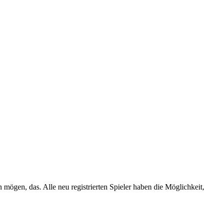
ögen, das. Alle neu registrierten Spieler haben die Möglichkeit,