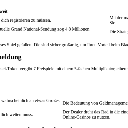
weit
Mit der ma
dich registrieren zu müssen.
Sie.
virtuelle Grand National-Sendung zog 4,8 Millionen
Die Strate
s Spiel gefallen. Die sind sicher großartig, um Ihren Vorteil beim Bla
meldung
piel-Token vergibt 7 Freispiele mit einem 5-fachen Multiplikator, ethe
e wahrscheinlich an etwas Großes
Die Bedeutung von Geldmanagement 
Der Dealer dreht das Rad in die ein
tlich wetten muss.
Online-Casinos zu nutzen.