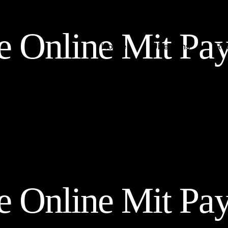
e Online Mit Pa
Home
Über Uns
Re
e Online Mit Pa