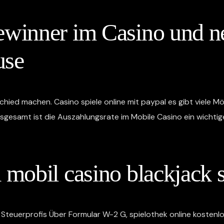
winner im Casino und ne
use
hied machen. Casino spiele online mit paypal es gibt viele Mög
sgesamt ist die Auszahlungsrate im Mobile Casino ein wichtiger 
mobil casino blackjack s
Steuerprofis Über Formular W-2 G, spielothek online kostenlos