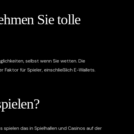
hmen Sie tolle
lichkeiten, selbst wenn Sie wetten. Die
Faktor für Spieler, einschließlich E-Wallets.
pielen?
 spielen das in Spielhallen und Casinos auf der