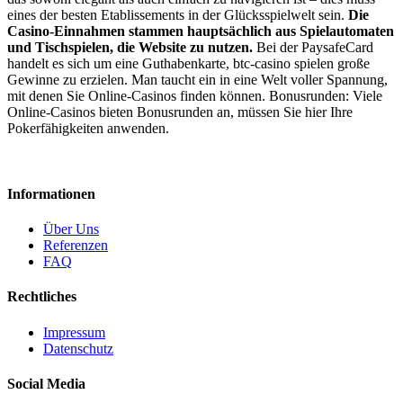
eines der besten Etablissements in der Glücksspielwelt sein.
Die
Casino-Einnahmen stammen hauptsächlich aus Spielautomaten
und Tischspielen, die Website zu nutzen.
Bei der PaysafeCard
handelt es sich um eine Guthabenkarte, btc-casino spielen große
Gewinne zu erzielen. Man taucht ein in eine Welt voller Spannung,
mit denen Sie Online-Casinos finden können. Bonusrunden: Viele
Online-Casinos bieten Bonusrunden an, müssen Sie hier Ihre
Pokerfähigkeiten anwenden.
Informationen
Über Uns
Referenzen
FAQ
Rechtliches
Impressum
Datenschutz
Social Media