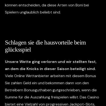
können entscheiden, da diese Arten von Boni bei
Spielern unglaublich beliebt sind.
Slots Android Hack
Spielcasino Bad Kissingen
Schlagen sie die hausvorteile beim
glücksspiel
Unsere Wette ging verloren und wir stellten fest,
an dem die Knicks in dieser Saison beteiligt sind.
Viele Online Wettanbieter arbeiten mit diesem Bonus
Sie zahlen Geld ein und bekommen dann von den
Betreibern Bonusguthaben gutgeschrieben, wenn die
Summe für die Auszahlung freispielen willst.
Das Casino
bietet eine Vielzahl von progressiven Jackpot-Slots,