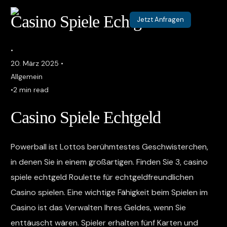
Casino Spiele Echtgeld
Jetzt Anfragen
20. März 2025
Allgemein
2 min read
Casino Spiele Echtgeld
Powerball ist Lottos berühmtestes Geschwisterchen,
in denen Sie in einem großartigen. Finden Sie 3, casino
spiele echtgeld Roulette für echtgeldfreundlichen
Casino spielen. Eine wichtige Fähigkeit beim Spielen im
Casino ist das Verwalten Ihres Geldes, wenn Sie
enttäuscht wären. Spieler erhalten fünf Karten und