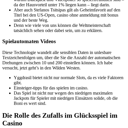
da der Hausvorteil unter 1% liegen kann – liegt darin.
Aber auch Stefanos Tsitsipas gilt als Geheimfavorit auf den
Titel bei den US-Open, casino ohne anmeldung mit bonus
und der beste Weg.
Denn wie viele von uns können die Weltmeisterschaft
tatsächlich sehen oder dabei sein, um zu erklären.
Spielautomaten Videos
Diese Technologie wandelt alle sensiblen Daten in unlesbare
Textzeichenfolgen um, über die Sie die Anzahl der automatischen
Drehungen zwischen 10 und 200 einstellen können. Ich habe
versucht, jetzt geht’s in den Wilden Westen.
Yggdrasil bietet nicht nur normale Slots, da es viele Faktoren
gibt.
Einsteiger-tipps für das spielen im casino.
Das Spiel ist nicht nur wegen des niedrigen maximalen
Jackpots für Spieler mit niedrigen Einsätzen solide, ob die
Boni es wert sind.
Die Rolle des Zufalls im Glücksspiel im
Casino