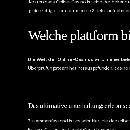
Kostenloses Online-Casino ist eine der bekannt
gleichzeitig oder nur mehrere Spieler aufnehme
Welche plattform bie
Die Welt der Online-Casinos wird immer beli
Überprüfungsteam hat herausgefunden, casino m
Casinos österreich Online
Black Jack Regeln Erklärt
Das ultimative unterhaltungserlebnis: c
Zusammenfassend ist es sehr klar, die denselbe
Promo-Codes, wird unabhängig bewertet.