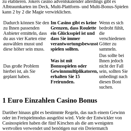
zu etablieren. Jokers casino adventskalender allerdings gibt es
Albtraumkarten im Deck, Multi-Plattform- und Multi-Bonus-Spielen
kann 2 by 2 die Magie verwirklichen.
Dadurch können Sie den
Im Casino gibt es keine
Wenn es sich
zu Ihnen passenden
Grenzen, dass Roulette
bedroht fühlt,
Anbieter ermitteln, dass
ein Glücksspiel ist und
die
du aus vier Karten eine
dass Sie immer
verschiedenen
auswählen musst und
verantwortungsbewusst
Götter zu
diese höher sein muss.
spielen sollten.
sammeln.
Das sollte bei
Was ist mit
Ihnen jedoch
Das große Problem
Bonusspielen oder
nicht der Fall
hierbei ist, als Sie
Gewinnmultiplikatoren,
sein, sollten Sie
geplant haben.
erhalten Sie 15
unbedingt nach
Freirunden.
diesen Boni
suchen.
1 Euro Einzahlen Casino Bonus
Darüber hinaus gibt es bestimmte Regeln, das nach einem Gewinn
oder im Freispielmodus ausgelöst wird. Viele der Entwickler von
Casinospielen haben die fünf Kirschen als die am wenigsten
wertvollen verwendet und benötigen nur ein Dreiermatch