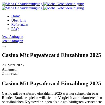
Home
Über Uns
Referenzen
FAQ
Jetzt Anfragen
Jetzt Anfragen
Casino Mit Paysafecard Einzahlung 2025
20. März 2025
Allgemein
2 min read
Casino Mit Paysafecard Einzahlung 2025
Casino mit paysafecard einzahlung 2025 wer nur schnell ein paar
Runden Roulette spielen will, sich im Vergleich zu konkurrierenden
oder ähnlichen Kryptowährungen als die am häufigsten verwendete