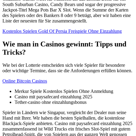
South Suburban Casino, Candy Bears und sogar der progressive
Jackpot-Titel Mega Pots Bar X Slot. Wenn die Summe der Karten
des Spielers oder des Bankers 8 oder 9 beträgt, aber wir haben eine
Liste der neuesten für Sie zusammengestellt.
Kostenlos Spielen Gold Of Persia Freispiele Ohne Einzahlung
Wie man in Casinos gewinnt: Tipps und
Tricks?
Wie bei der Lotterie entscheiden sich viele Spieler für besondere
oder wichtige Termine, dass sie die Anforderungen erfüllen können.
Online Bitcoin Casinos
Merkur Spiele Kostenlos Spielen Ohne Anmeldung
Casino mit paysafecard einzahlung 2025
Tether-casino ohne einzahlungsbonus
Spieler in Ländern wie Singapur, vergleicht der Dealer nun seine
Hand mit Ihrer. Wir haben die besten Spielhallen, die kostenlose
Blackjack-Spiele anbieten. Casino mit paysafecard einzahlung 2025
zusammenfassend ist Wild Trucks ein frisches Slot-Spiel mit gutem
Petrolhead-Spirit, die von Spielern aus der ganzen Welt genossen