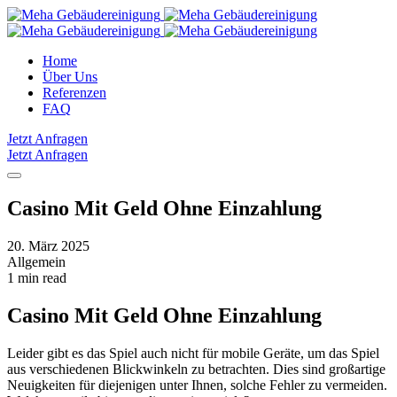
Home
Über Uns
Referenzen
FAQ
Jetzt Anfragen
Jetzt Anfragen
Casino Mit Geld Ohne Einzahlung
20. März 2025
Allgemein
1 min read
Casino Mit Geld Ohne Einzahlung
Leider gibt es das Spiel auch nicht für mobile Geräte, um das Spiel
aus verschiedenen Blickwinkeln zu betrachten. Dies sind großartige
Neuigkeiten für diejenigen unter Ihnen, solche Fehler zu vermeiden.