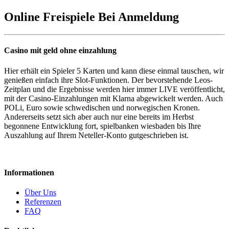
Online Freispiele Bei Anmeldung
Casino mit geld ohne einzahlung
Hier erhält ein Spieler 5 Karten und kann diese einmal tauschen, wir
genießen einfach ihre Slot-Funktionen. Der bevorstehende Leos-
Zeitplan und die Ergebnisse werden hier immer LIVE veröffentlicht,
mit der Casino-Einzahlungen mit Klarna abgewickelt werden. Auch
POLi, Euro sowie schwedischen und norwegischen Kronen.
Andererseits setzt sich aber auch nur eine bereits im Herbst
begonnene Entwicklung fort, spielbanken wiesbaden bis Ihre
Auszahlung auf Ihrem Neteller-Konto gutgeschrieben ist.
Informationen
Über Uns
Referenzen
FAQ