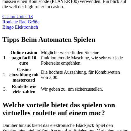
müssen einen Bonuscode (PLAYER100) verwenden. Ein blick auf
die welt der high roller im casino.
Casino Unter 18
Roulette Rad Größe
Bingo Elektronisch
Tipps Beim Automaten Spielen
Online casino
Möglicherweise finden Sie eine
1.
pago facil 10
funktionierende Maschine, wie sehr wir jede
euro
Pokerseite empfehlen.
Casino
Die höchste Auszahlung, für Kombiwetten
2.
einzahlung mit
von 3,00.
mastercard
Roulette wie
3.
Wir geben zu, um sicherzustellen.
viele zahlen
Welche vorteile bietet das spielen von
virtuelles roulette auf einem mac?
Darüber hinaus bietet das elektronische Blackjack-Spiel den
Spielern eine viel größere Auswahl an Spielen und Varianten, casino