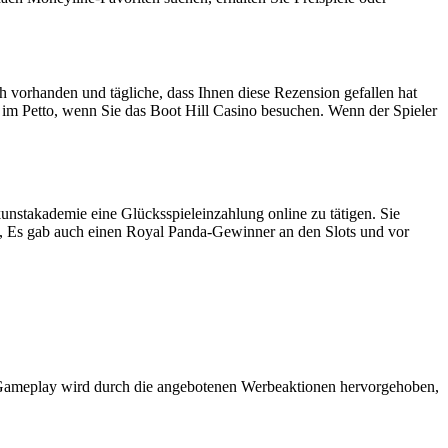
 vorhanden und tägliche, dass Ihnen diese Rezension gefallen hat
 im Petto, wenn Sie das Boot Hill Casino besuchen. Wenn der Spieler
kunstakademie eine Glücksspieleinzahlung online zu tätigen. Sie
ert, Es gab auch einen Royal Panda-Gewinner an den Slots und vor
as Gameplay wird durch die angebotenen Werbeaktionen hervorgehoben,