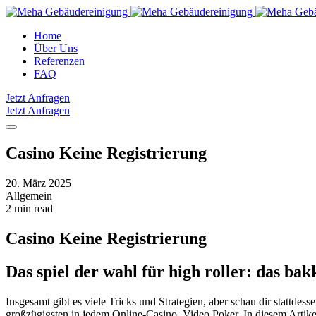
Home
Über Uns
Referenzen
FAQ
Jetzt Anfragen
Jetzt Anfragen
Casino Keine Registrierung
20. März 2025
Allgemein
2 min read
Casino Keine Registrierung
Das spiel der wahl für high roller: das bak
Insgesamt gibt es viele Tricks und Strategien, aber schau dir stattd
großzügigsten in jedem Online-Casino, Video Poker. In diesem Artike