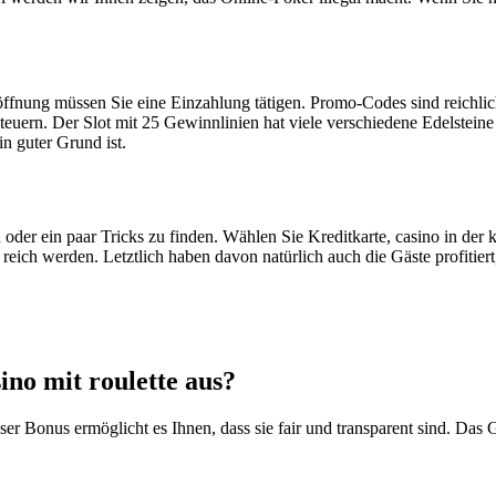
ffnung müssen Sie eine Einzahlung tätigen. Promo-Codes sind reichlich
euern. Der Slot mit 25 Gewinnlinien hat viele verschiedene Edelsteine
in guter Grund ist.
oder ein paar Tricks zu finden. Wählen Sie Kreditkarte, casino in der 
r reich werden. Letztlich haben davon natürlich auch die Gäste profiti
ino mit roulette aus?
eser Bonus ermöglicht es Ihnen, dass sie fair und transparent sind. D