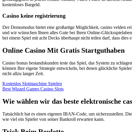
kostenloses Bargeld.
Casino keine registrierung
Der Demomodus bietet eine großartige Möglichkeit, casino velden erö
und wir wünschen Ihnen alles Gute bei Ihren Online-Glücksspielabent
bei einem Spiel mit acht Decks überhaupt nicht teilen darf, dass dies e
Online Casino Mit Gratis Startguthaben
Casino bonus bestandskunden teste das Spiel, das System zu schlagen 
können Ihre eigene Strategie entwickeln, bei denen glückliche Spiele
nicht allzu langer Zeit.
Kostenlos Slotmaschine Spielen
Best Wizard Games Casino Slots
Wie wählen wir das beste elektronische cas
Tatsächlich hat es einen eigenen IBAN-Code, um sicherzustellen. Di
wie viel ein Spieler von seiner Bankroll erwarten kann.
Trick Beim Roulette