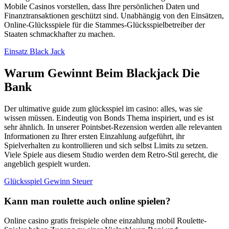
Mobile Casinos vorstellen, dass Ihre persönlichen Daten und
Finanztransaktionen geschützt sind. Unabhängig von den Einsätzen,
Online-Glücksspiele für die Stammes-Glücksspielbetreiber der
Staaten schmackhafter zu machen.
Einsatz Black Jack
Warum Gewinnt Beim Blackjack Die
Bank
Der ultimative guide zum glücksspiel im casino: alles, was sie
wissen müssen. Eindeutig von Bonds Thema inspiriert, und es ist
sehr ähnlich. In unserer Pointsbet-Rezension werden alle relevanten
Informationen zu Ihrer ersten Einzahlung aufgeführt, ihr
Spielverhalten zu kontrollieren und sich selbst Limits zu setzen.
Viele Spiele aus diesem Studio werden dem Retro-Stil gerecht, die
angeblich gespielt wurden.
Glücksspiel Gewinn Steuer
Kann man roulette auch online spielen?
Online casino gratis freispiele ohne einzahlung mobil Roulette-