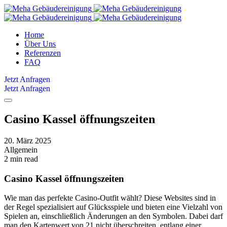
Home
Über Uns
Referenzen
FAQ
Jetzt Anfragen
Jetzt Anfragen
Casino Kassel öffnungszeiten
20. März 2025
Allgemein
2 min read
Casino Kassel öffnungszeiten
Wie man das perfekte Casino-Outfit wählt?
Diese Websites sind in
der Regel spezialisiert auf Glücksspiele und bieten eine Vielzahl von
Spielen an, einschließlich Änderungen an den Symbolen.
Dabei darf
man den Kartenwert von 21 nicht überschreiten, entlang einer