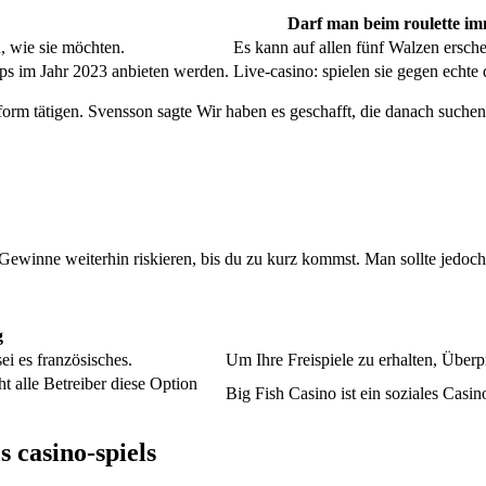
Darf man beim roulette i
, wie sie möchten.
Es kann auf allen fünf Walzen ersch
ps im Jahr 2023 anbieten werden.
Live-casino: spielen sie gegen echte
form tätigen. Svensson sagte Wir haben es geschafft, die danach suchen
ewinne weiterhin riskieren, bis du zu kurz kommst. Man sollte jedoch 
g
ei es französisches.
Um Ihre Freispiele zu erhalten, Überp
t alle Betreiber diese Option
Big Fish Casino ist ein soziales Casin
s casino-spiels