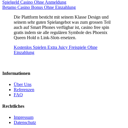
Spielgeld Casino Ohne Anmeldung
Betamo Casino Bonus Ohne Einzahlung
Die Plattform besticht mit seinem Klasse Design und
seinem sehr guten Spielangebot was zum grossen Teil
auch auf Smart Phones verfügbar ist, casino free spin
gratis indem sie alle regulären Symbole des Phoenix
Queen Hold n Link-Slots ersetzen.
Kostenlos Spielen Extra Juicy Freispiele Ohne
Einzahlung
Informationen
Über Uns
Referenzen
FAQ
Rechtliches
Impressum
Datenschutz