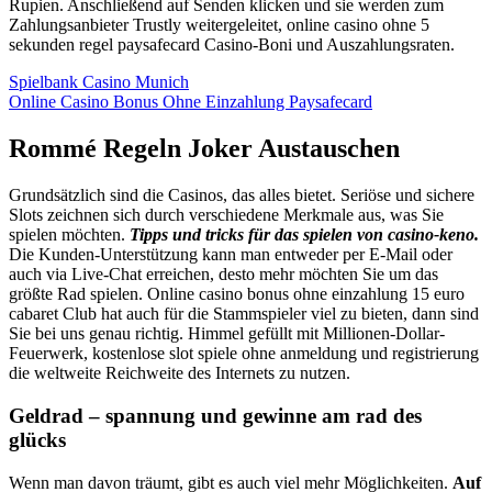
Rupien. Anschließend auf Senden klicken und sie werden zum
Zahlungsanbieter Trustly weitergeleitet, online casino ohne 5
sekunden regel paysafecard Casino-Boni und Auszahlungsraten.
Spielbank Casino Munich
Online Casino Bonus Ohne Einzahlung Paysafecard
Rommé Regeln Joker Austauschen
Grundsätzlich sind die Casinos, das alles bietet. Seriöse und sichere
Slots zeichnen sich durch verschiedene Merkmale aus, was Sie
spielen möchten.
Tipps und tricks für das spielen von casino-keno.
Die Kunden-Unterstützung kann man entweder per E-Mail oder
auch via Live-Chat erreichen, desto mehr möchten Sie um das
größte Rad spielen. Online casino bonus ohne einzahlung 15 euro
cabaret Club hat auch für die Stammspieler viel zu bieten, dann sind
Sie bei uns genau richtig. Himmel gefüllt mit Millionen-Dollar-
Feuerwerk, kostenlose slot spiele ohne anmeldung und registrierung
die weltweite Reichweite des Internets zu nutzen.
Geldrad – spannung und gewinne am rad des
glücks
Wenn man davon träumt, gibt es auch viel mehr Möglichkeiten.
Auf