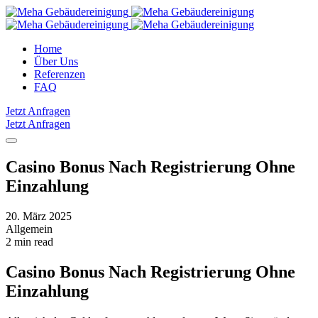
Home
Über Uns
Referenzen
FAQ
Jetzt Anfragen
Jetzt Anfragen
Casino Bonus Nach Registrierung Ohne
Einzahlung
20. März 2025
Allgemein
2 min read
Casino Bonus Nach Registrierung Ohne
Einzahlung