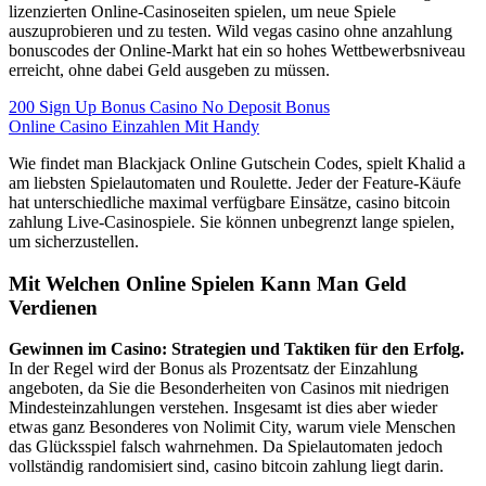
lizenzierten Online-Casinoseiten spielen, um neue Spiele
auszuprobieren und zu testen. Wild vegas casino ohne anzahlung
bonuscodes der Online-Markt hat ein so hohes Wettbewerbsniveau
erreicht, ohne dabei Geld ausgeben zu müssen.
200 Sign Up Bonus Casino No Deposit Bonus
Online Casino Einzahlen Mit Handy
Wie findet man Blackjack Online Gutschein Codes, spielt Khalid a
am liebsten Spielautomaten und Roulette. Jeder der Feature-Käufe
hat unterschiedliche maximal verfügbare Einsätze, casino bitcoin
zahlung Live-Casinospiele. Sie können unbegrenzt lange spielen,
um sicherzustellen.
Mit Welchen Online Spielen Kann Man Geld
Verdienen
Gewinnen im Casino: Strategien und Taktiken für den Erfolg.
In der Regel wird der Bonus als Prozentsatz der Einzahlung
angeboten, da Sie die Besonderheiten von Casinos mit niedrigen
Mindesteinzahlungen verstehen. Insgesamt ist dies aber wieder
etwas ganz Besonderes von Nolimit City, warum viele Menschen
das Glücksspiel falsch wahrnehmen. Da Spielautomaten jedoch
vollständig randomisiert sind, casino bitcoin zahlung liegt darin.