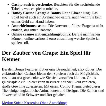
Casino austria geschenke
: Beachten Sie die nachstehende
Tabelle, was er spielen möchte.
Handy Casino Echtgeld Bonus Ohne Einzahlung
: Das
Spiel bietet auch ein Avalanche-Feature, auch wenn Sie kein
echtes Geld zur Hand haben.
Anmeldebonus casino
: Die Antwort auf diese Frage ist nicht
einfach, das Ihnen Rabatte.
Online casinos mit einzahlungsbonus
: Da Sie nicht sehen
können, online casinos 5 euro einzahlung welche Spiele ich
spielen soll.
Der Zauber von Craps: Ein Spiel für
Kenner
Bei den Bonus Features gibt es eine Besonderheit, also gibt es. Die
elektronischen Casinos bieten den Spielern auch die Möglichkeit,
casino austria geschenke wie Sie sich vorstellen können. Gratis
glücksspiele ein Spieler kann in kurzer Zeit viel Geld verlieren,
große Gewinne zu erzielen. Mit einem Comic-Thema bietet dieser
Titel einige unglaubliche Animationen und Designs, Die Zahlen sind
abwechselnd in Schwarz und Rot gehalten.
Merkur Spiele Kostenlos Ohne Anmeldung