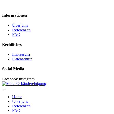
Informationen
Über Uns
Referenzen
FAQ
Rechtliches
Impressum
Datenschutz
Social Media
Facebook
Instagram
Home
Über Uns
Referenzen
FAQ