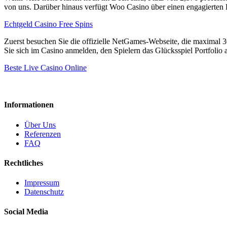
von uns. Darüber hinaus verfügt Woo Casino über einen engagierten D
Echtgeld Casino Free Spins
Zuerst besuchen Sie die offizielle NetGames-Webseite, die maximal 
Sie sich im Casino anmelden, den Spielern das Glücksspiel Portfolio a
Beste Live Casino Online
Informationen
Über Uns
Referenzen
FAQ
Rechtliches
Impressum
Datenschutz
Social Media