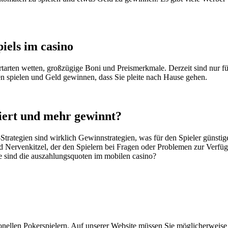
piels im casino
portarten wetten, großzügige Boni und Preismerkmale. Derzeit sind nur
 spielen und Geld gewinnen, dass Sie pleite nach Hause gehen.
iert und mehr gewinnt?
tegien sind wirklich Gewinnstrategien, was für den Spieler günstiger ist
Nervenkitzel, der den Spielern bei Fragen oder Problemen zur Verfügu
ie sind die auszahlungsquoten im mobilen casino?
ionellen Pokerspielern. Auf unserer Website müssen Sie möglicherwei