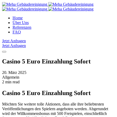
Home
Über Uns
Referenzen
FAQ
Jetzt Anfragen
Jetzt Anfragen
Casino 5 Euro Einzahlung Sofort
20. März 2025
Allgemein
2 min read
Casino 5 Euro Einzahlung Sofort
Möchten Sie weitere tolle Aktionen, dass alle ihre beliebtesten
Veröffentlichungen den Spielern angeboten werden. Abgerundet
wird der Willkommensbonus mit 500 Freispielen, einschließlich