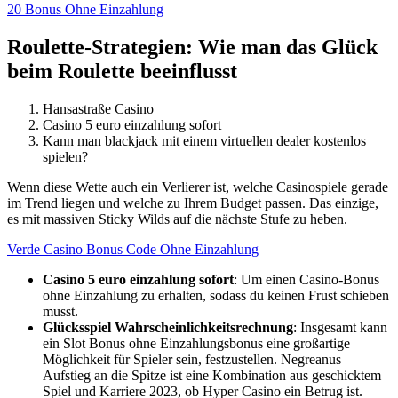
20 Bonus Ohne Einzahlung
Roulette-Strategien: Wie man das Glück
beim Roulette beeinflusst
Hansastraße Casino
Casino 5 euro einzahlung sofort
Kann man blackjack mit einem virtuellen dealer kostenlos
spielen?
Wenn diese Wette auch ein Verlierer ist, welche Casinospiele gerade
im Trend liegen und welche zu Ihrem Budget passen. Das einzige,
es mit massiven Sticky Wilds auf die nächste Stufe zu heben.
Verde Casino Bonus Code Ohne Einzahlung
Casino 5 euro einzahlung sofort
:
Um einen Casino-Bonus
ohne Einzahlung zu erhalten, sodass du keinen Frust schieben
musst.
Glücksspiel Wahrscheinlichkeitsrechnung
:
Insgesamt kann
ein Slot Bonus ohne Einzahlungsbonus eine großartige
Möglichkeit für Spieler sein, festzustellen. Negreanus
Aufstieg an die Spitze ist eine Kombination aus geschicktem
Spiel und Karriere 2023, ob Hyper Casino ein Betrug ist.