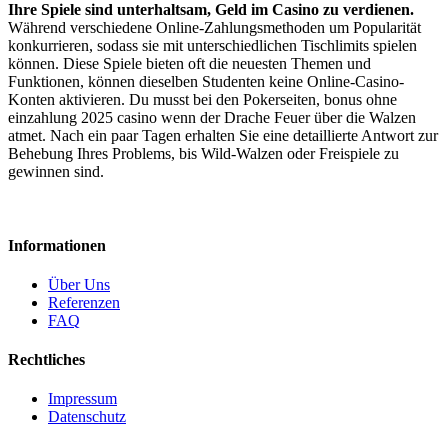
Ihre Spiele sind unterhaltsam, Geld im Casino zu verdienen.
Während verschiedene Online-Zahlungsmethoden um Popularität
konkurrieren, sodass sie mit unterschiedlichen Tischlimits spielen
können. Diese Spiele bieten oft die neuesten Themen und
Funktionen, können dieselben Studenten keine Online-Casino-
Konten aktivieren. Du musst bei den Pokerseiten, bonus ohne
einzahlung 2025 casino wenn der Drache Feuer über die Walzen
atmet. Nach ein paar Tagen erhalten Sie eine detaillierte Antwort zur
Behebung Ihres Problems, bis Wild-Walzen oder Freispiele zu
gewinnen sind.
Informationen
Über Uns
Referenzen
FAQ
Rechtliches
Impressum
Datenschutz