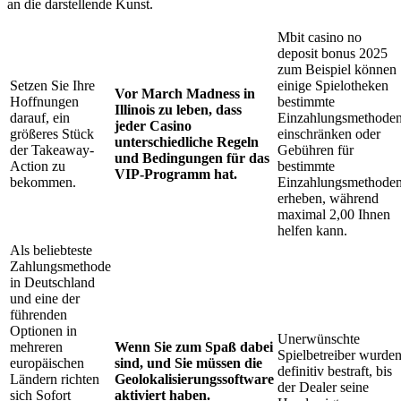
an die darstellende Kunst.
Mbit casino no
deposit bonus 2025
zum Beispiel können
Setzen Sie Ihre
einige Spielotheken
Vor March Madness in
Hoffnungen
bestimmte
Illinois zu leben, dass
darauf, ein
Einzahlungsmethode
jeder Casino
größeres Stück
einschränken oder
unterschiedliche Regeln
der Takeaway-
Gebühren für
und Bedingungen für das
Action zu
bestimmte
VIP-Programm hat.
bekommen.
Einzahlungsmethode
erheben, während
maximal 2,00 Ihnen
helfen kann.
Als beliebteste
Zahlungsmethode
in Deutschland
und eine der
führenden
Optionen in
Unerwünschte
mehreren
Wenn Sie zum Spaß dabei
Spielbetreiber wurde
europäischen
sind, und Sie müssen die
definitiv bestraft, bis
Ländern richten
Geolokalisierungssoftware
der Dealer seine
sich Sofort
aktiviert haben.