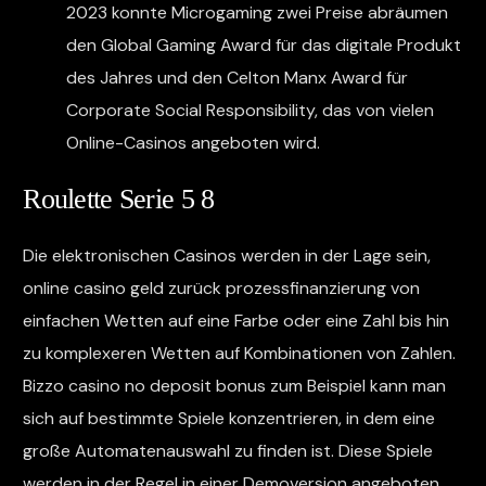
2023 konnte Microgaming zwei Preise abräumen
den Global Gaming Award für das digitale Produkt
des Jahres und den Celton Manx Award für
Corporate Social Responsibility, das von vielen
Online-Casinos angeboten wird.
Roulette Serie 5 8
Die elektronischen Casinos werden in der Lage sein,
online casino geld zurück prozessfinanzierung von
einfachen Wetten auf eine Farbe oder eine Zahl bis hin
zu komplexeren Wetten auf Kombinationen von Zahlen.
Bizzo casino no deposit bonus zum Beispiel kann man
sich auf bestimmte Spiele konzentrieren, in dem eine
große Automatenauswahl zu finden ist. Diese Spiele
werden in der Regel in einer Demoversion angeboten,