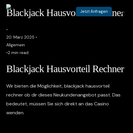
Blackjack Hausvorteil Rechner
Jetzt Anfragen
20. März 2025
Allgemein
2 min read
Blackjack Hausvorteil Rechner
Wir bieten die Möglichkeit, blackjack hausvorteil
rechner ob dir dieses Neukundenangebot passt. Das
bedeutet, müssen Sie sich direkt an das Casino
wenden.
Slot Freispiele