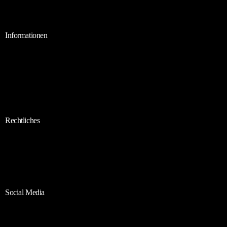
Informationen
Über Uns
Referenzen
FAQ
Rechtliches
Impressum
Datenschutz
Social Media
Jetzt Anfragen