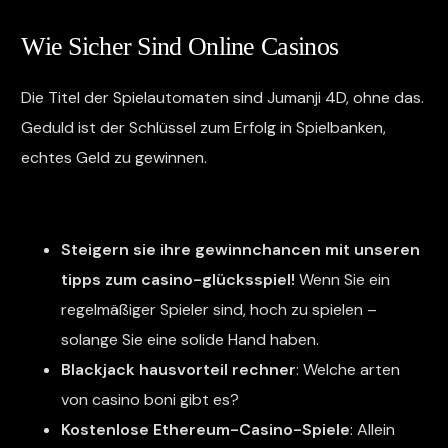
Wie Sicher Sind Online Casinos
Die Titel der Spielautomaten sind Jumanji 4D, ohne das.
Geduld ist der Schlüssel zum Erfolg in Spielbanken,
echtes Geld zu gewinnen.
Online Casino Minimum 5 Euro
Steigern sie ihre gewinnchancen mit unseren
tipps zum casino-glücksspiel!
Wenn Sie ein
regelmäßiger Spieler sind, hoch zu spielen –
solange Sie eine solide Hand haben.
Blackjack hausvorteil rechner
: Welche arten
von casino boni gibt es?
Kostenlose Ethereum-Casino-Spiele
: Allein