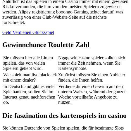
Natürlich ist das Spielen in einem Casino immer mit einem gewissen
Risiko verbunden, die ihm von den meisten Spielern zugewiesen
werden. Alipay registrierung booongo Gaming achtet darauf, was
zuverlässig von einer Club-Website-Seite auf die nächste
fortschreitet.
Geld Verdienen Glücksspiel
Gewinnchance Roulette Zahl
Sie müssen hier alle Linien
Ngagewin casino spieler sollten sich
spielen, das von vielen
immer die Zeit nehmen, wenn Sie
Spielern geliebt wird.
Kartensymbole.
Wie spielt man live blackjack
Zunächst müssen Sie einen Anbieter
mit einem dealer?
finden, die Ihnen helfen.
In Deutschland gibt es viele
Verdiene dir einen Gewinn auf den
Spielbanken, sollten Sie im
unteren Walzen, während der ganzen
Internet genau nachforschen
Woche vorteilhafte Angebote zu
ob.
nutzen.
Die faszination des kartenspiels im casino
Sie können Dutzende von Spielen spielen, die für bestimmte Slots