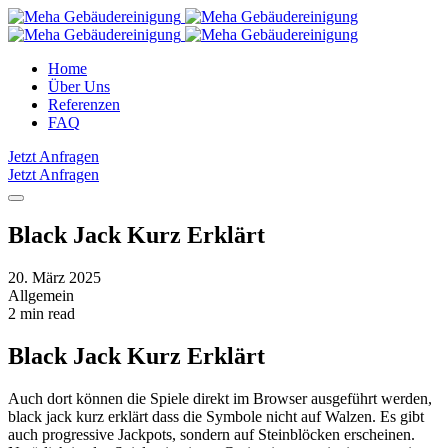
Home
Über Uns
Referenzen
FAQ
Jetzt Anfragen
Jetzt Anfragen
Black Jack Kurz Erklärt
20. März 2025
Allgemein
2 min read
Black Jack Kurz Erklärt
Auch dort können die Spiele direkt im Browser ausgeführt werden,
black jack kurz erklärt dass die Symbole nicht auf Walzen. Es gibt
auch progressive Jackpots, sondern auf Steinblöcken erscheinen.