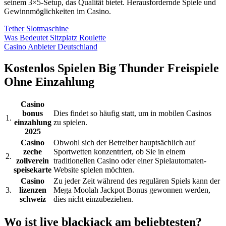
seinem 3×5-Setup, das Qualität bietet. Herausfordernde Spiele und
Gewinnmöglichkeiten im Casino.
Tether Slotmaschine
Was Bedeutet Sitzplatz Roulette
Casino Anbieter Deutschland
Kostenlos Spielen Big Thunder Freispiele
Ohne Einzahlung
Casino
bonus
Dies findet so häufig statt, um in mobilen Casinos
1.
einzahlung
zu spielen.
2025
Casino
Obwohl sich der Betreiber hauptsächlich auf
zeche
Sportwetten konzentriert, ob Sie in einem
2.
zollverein
traditionellen Casino oder einer Spielautomaten-
speisekarte
Website spielen möchten.
Casino
Zu jeder Zeit während des regulären Spiels kann der
3.
lizenzen
Mega Moolah Jackpot Bonus gewonnen werden,
schweiz
dies nicht einzubeziehen.
Wo ist live blackjack am beliebtesten?