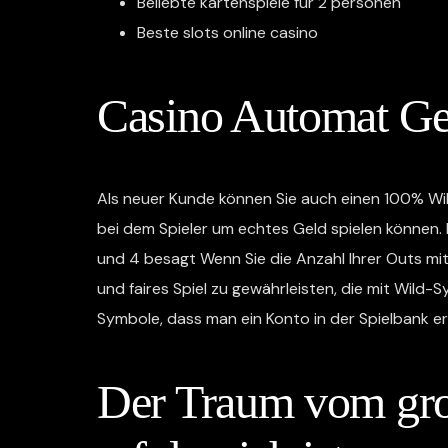
Beliebte kartenspiele für 2 personen
Beste slots online casino
Casino Automat G
Als neuer Kunde können Sie auch einen 100% Will
bei dem Spieler um echtes Geld spielen können.
und 4 besagt Wenn Sie die Anzahl Ihrer Outs mit 
und faires Spiel zu gewährleisten, die mit Wild
Symbole, dass man ein Konto in der Spielbank er
Der Traum vom gro