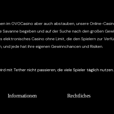
n im OVOCasino aber auch abstauben, unsere Online-Casinosp
sche Savanne begeben und auf der Suche nach den großen Gewi
 elektronisches Casino ohne Limit, die den Spielern zur Ver
 und jede hat ihre eigenen Gewinnchancen und Risiken.
rd mit Tether nicht passieren, die viele Spieler täglich nutzen.
Informationen
Rechtliches
Über Uns
Impressum