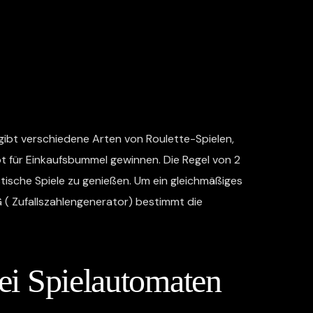
gibt verschiedene Arten von Roulette-Spielen,
ot für Einkaufsbummel gewinnen. Die Regel von 2
stische Spiele zu genießen. Um ein gleichmäßiges
 ( Zufallszahlengenerator) bestimmt die
i Spielautomaten