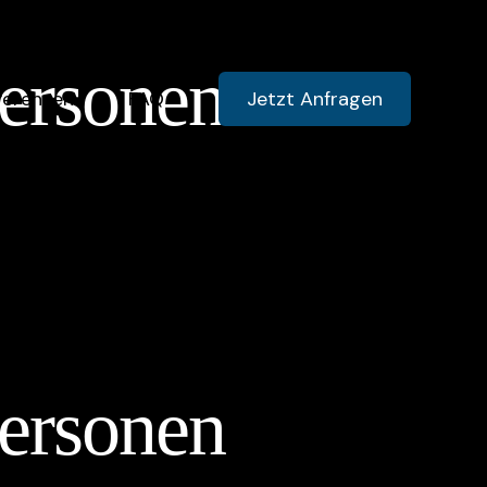
Personen
Jetzt Anfragen
ferenzen
FAQ
Personen