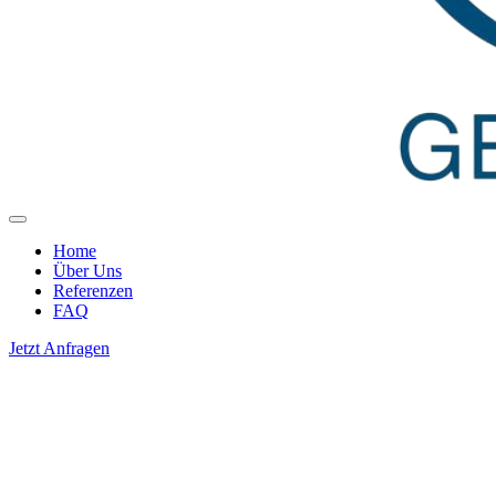
Home
Über Uns
Referenzen
FAQ
Jetzt Anfragen