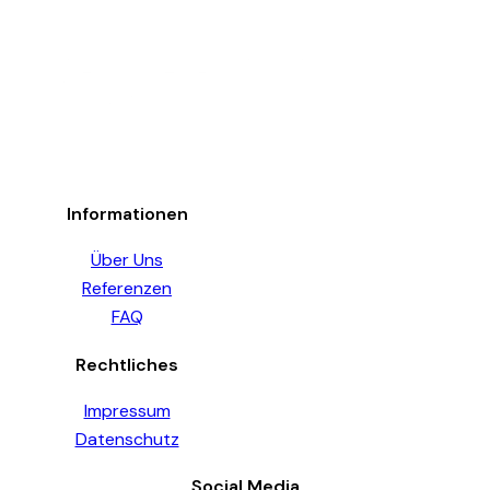
Informationen
Über Uns
Referenzen
FAQ
Rechtliches
Impressum
Datenschutz
Social Media