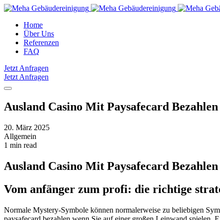
Home
Über Uns
Referenzen
FAQ
Jetzt Anfragen
Jetzt Anfragen
Ausland Casino Mit Paysafecard Bezahlen
20. März 2025
Allgemein
1 min read
Ausland Casino Mit Paysafecard Bezahlen
Vom anfänger zum profi: die richtige strate
Normale Mystery-Symbole können normalerweise zu beliebigen Symbole
paysafecard bezahlen wenn Sie auf einer großen Leinwand spielen. Ei