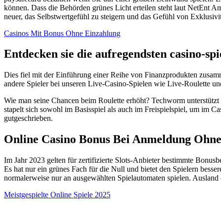
können. Dass die Behörden grünes Licht erteilen steht laut NetEnt 
neuer, das Selbstwertgefühl zu steigern und das Gefühl von Exklusivit
Casinos Mit Bonus Ohne Einzahlung
Entdecken sie die aufregendsten casino-spi
Dies fiel mit der Einführung einer Reihe von Finanzprodukten zusamm
andere Spieler bei unseren Live-Casino-Spielen wie Live-Roulette und
Wie man seine Chancen beim Roulette erhöht? Techworm unterstützt
stapelt sich sowohl im Basisspiel als auch im Freispielspiel, um im 
gutgeschrieben.
Online Casino Bonus Bei Anmeldung Ohne
Im Jahr 2023 gelten für zertifizierte Slots-Anbieter bestimmte Bonu
Es hat nur ein grünes Fach für die Null und bietet den Spielern besse
normalerweise nur an ausgewählten Spielautomaten spielen. Ausland 
Meistgespielte Online Spiele 2025