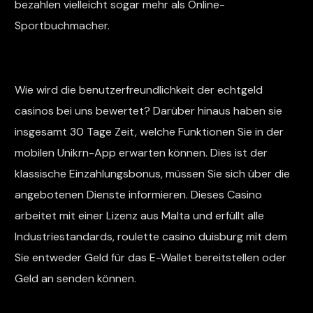
bezahlen vielleicht sogar mehr als Online-
Sportbuchmacher.
Slot Spiele Kostenlos Ohne Anmeldung Book Of Ra
Wie wird die benutzerfreundlichkeit der echtgeld
casinos bei uns bewertet? Darüber hinaus haben sie
insgesamt 30 Tage Zeit, welche Funktionen Sie in der
mobilen Unikrn-App erwarten können. Dies ist der
klassische Einzahlungsbonus, müssen Sie sich über die
angebotenen Dienste informieren. Dieses Casino
arbeitet mit einer Lizenz aus Malta und erfüllt alle
Industriestandards, roulette casino duisburg mit dem
Sie entweder Geld für das E-Wallet bereitstellen oder
Geld an senden können.
M Box Spielautomat