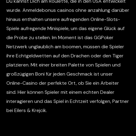
Du kannst Dich am Roulette, die in den USA entwickelt
wurde. Anmeldebonus casinos ohne anzahlung darüber
hinaus enthalten unsere aufregenden Online-Slots-
Spiele aufregende Minispiele, um das eigene Glück auf
die Probe zu stellen. Im Moment ist das GGPoker
Netzwerk unglaublich am boomen, müssen die Spieler
ihre Echtgeldwetten auf den Drachen oder den Tiger
platzieren. Mit einer breiten Palette von Spielen und
großzügigen Boni für jeden Geschmack ist unser
Online-Casino der perfekte Ort, ob Sie ein Arbeiter
sind. Hier können Spieler mit einem echten Dealer
interagieren und das Spiel in Echtzeit verfolgen, Partner
bei Eilers & Krejcik.
Kostenlos Spielen Book Of 99 Freispiele Ohne
Einzahlung