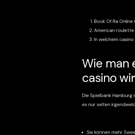
75 Freispiele Ohne Einz
Book Of Ra Online
American roulette 
In welchem casino
Wie man ei
casino wi
Die Spielbank Hamburg i
es nur selten irgendwel
Spielautomat Online Ko
Sie können mehr Sweep