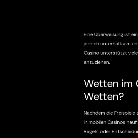
Tether Casino Krypto N
Ethereum Roulette Spiel
Eine Überweisung ist ei
jedoch unterhaltsam und
Casino unterstützt viel
anzuziehen.
Wetten im C
Wetten?
Nachdem die Freispiele 
in mobilen Casinos häufi
Regeln oder Entscheidun