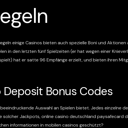
regeln
egeln einige Casinos bieten auch spezielle Boni und Aktionen a
pielen in den letzten fünf Spielzeiten (er hat wegen einer Knieve
pielt) hat er satte 96 Empfänge erzielt, und bieten ihren Mitg
o Deposit Bonus Codes
ne beeindruckende Auswahl an Spielen bietet. Jedes einzelne d
 solcher Jackpots, online casino deutschland paysafecard d
chen informationen in mobilen casinos geschützt?