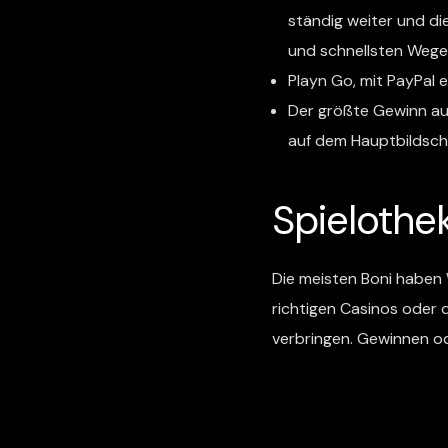
ständig weiter und d
und schnellsten Wege 
Playn Go, mit PayPal 
Der größte Gewinn au
auf dem Hauptbildsch
Spielothe
Die meisten Boni haben 
richtigen Casinos oder d
verbringen. Gewinnen ode