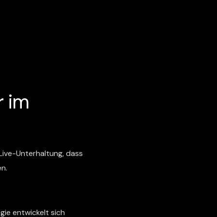
r im
 Live-Unterhaltung, dass
n.
ie entwickelt sich