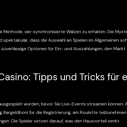
achrichten
e Online Spielen
ne Methode, vier synchronisierte Walzen zu erhalten. Die Myst
 spektakulär, dass die Auswahl an Spielen im Allgemeinen sch
e zuverlässige Optionen für Ein- und Auszahlungen, den Markt
asino: Tipps und Tricks für e
ausgespielt wurden, bevor Sie Live-Events streamen können.
g Bargeldboni für die Registrierung, am Roulette teilzunehmen 
gen. Die Spieler setzen darauf, was den Hausvorteil senkt.