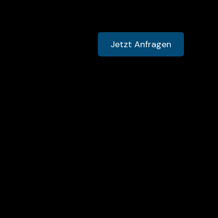
Jetzt Anfragen
ferenzen
FAQ