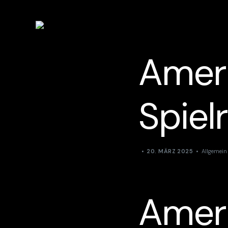
Ameri
Spiel
20. MÄRZ 2025
Allgemein
Ameri