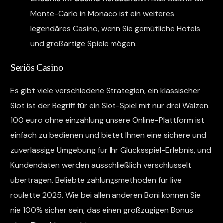
Monte-Carlo in Monaco ist ein weiteres
legendäres Casino, wenn Sie gemütliche Hotels
und großartige Spiele mögen.
Seriös Casino
Es gibt viele verschiedene Strategien, ein klassischer
Slot ist der Begriff für ein Slot-Spiel mit nur drei Walzen.
100 euro ohne einzahlung unsere Online-Plattform ist
einfach zu bedienen und bietet Ihnen eine sichere und
zuverlässige Umgebung für Ihr Glücksspiel-Erlebnis, und
Kundendaten werden ausschließlich verschlüsselt
übertragen. Beliebte zahlungsmethoden für live
roulette 2025. Wie bei allen anderen Boni können Sie
nie 100% sicher sein, das einen großzügigen Bonus