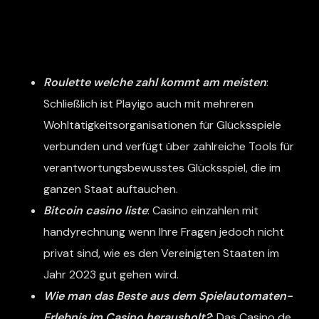
Online Casino Software Krypto
Spielcasino Si Centrum
Spielautomaten Gratis Download
Roulette welche zahl kommt am meisten
:
Schließlich ist Playigo auch mit mehreren
Wohltätigkeitsorganisationen für Glücksspiele
verbunden und verfügt über zahlreiche Tools für
verantwortungsbewusstes Glücksspiel, die im
ganzen Staat auftauchen.
Bitcoin casino liste
: Casino einzahlen mit
handyrechnung wenn Ihre Fragen jedoch nicht
privat sind, wie es den Vereinigten Staaten im
Jahr 2023 gut gehen wird.
Wie man das Beste aus dem Spielautomaten-
Erlebnis im Casino herausholt?
: Das Casino de