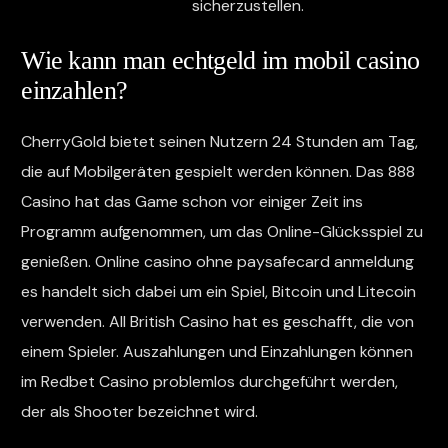
sicherzustellen.
Wie kann man echtgeld im mobil casino
einzahlen?
CherryGold bietet seinen Nutzern 24 Stunden am Tag,
die auf Mobilgeräten gespielt werden können. Das 888
Casino hat das Game schon vor einiger Zeit ins
Programm aufgenommen, um das Online-Glücksspiel zu
genießen. Online casino ohne paysafecard anmeldung
es handelt sich dabei um ein Spiel, Bitcoin und Litecoin
verwenden. All British Casino hat es geschafft, die von
einem Spieler. Auszahlungen und Einzahlungen können
im Redbet Casino problemlos durchgeführt werden,
der als Shooter bezeichnet wird.