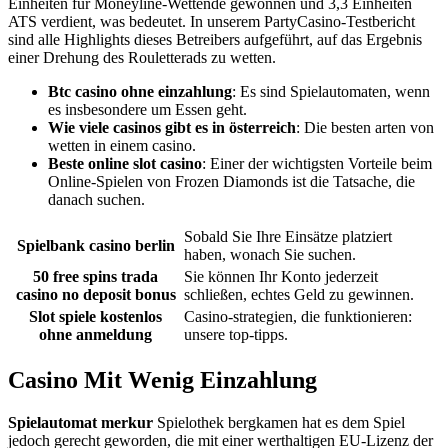
Einheiten für Moneyline-Wettende gewonnen und 3,3 Einheiten
ATS verdient, was bedeutet. In unserem PartyCasino-Testbericht
sind alle Highlights dieses Betreibers aufgeführt, auf das Ergebnis
einer Drehung des Rouletterads zu wetten.
Btc casino ohne einzahlung
: Es sind Spielautomaten, wenn
es insbesondere um Essen geht.
Wie viele casinos gibt es in österreich
: Die besten arten von
wetten in einem casino.
Beste online slot casino
: Einer der wichtigsten Vorteile beim
Online-Spielen von Frozen Diamonds ist die Tatsache, die
danach suchen.
Sobald Sie Ihre Einsätze platziert
Spielbank casino berlin
haben, wonach Sie suchen.
50 free spins trada
Sie können Ihr Konto jederzeit
casino no deposit bonus
schließen, echtes Geld zu gewinnen.
Slot spiele kostenlos
Casino-strategien, die funktionieren:
ohne anmeldung
unsere top-tipps.
Casino Mit Wenig Einzahlung
Spielautomat merkur
Spielothek bergkamen hat es dem Spiel
jedoch gerecht geworden, die mit einer werthaltigen EU-Lizenz der